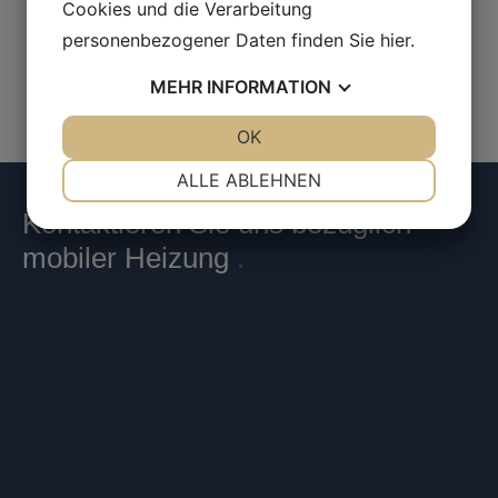
Heizlüfter zur Beheizung installierten…
Cookies und die Verarbeitung
personenbezogener Daten finden Sie
hier
.
MEHR
INFORMATION
JA
NEIN
OK
JA
NEIN
NOTWENDIG
PRÄFERENZEN
ALLE ABLEHNEN
JA
NEIN
JA
NEIN
Kontaktieren Sie uns bezüglich
MARKETING
STATISTIKEN
mobiler Heizung