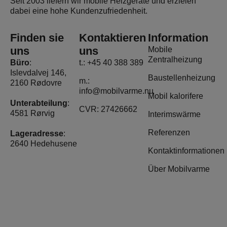
Seit 2003 liefern wir mobile Heizgeräte und erzielen
dabei eine hohe Kundenzufriedenheit.
Finden sie
Kontaktieren
Information
uns
uns
Mobile
Zentralheizung
Büro
:
t.: +45 40 388 389
Islevdalvej 146,
Baustellenheizung
m.:
2160 Rødovre
info@mobilvarme.nu
Mobil kalorifere
Unterabteilung
:
CVR: 27426662
4581 Rørvig
Interimswärme
Referenzen
Lageradresse
:
2640 Hedehusene
Kontaktinformationen
Über Mobilvarme